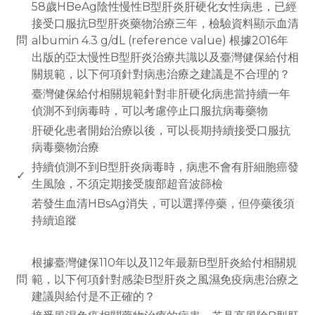
58歲HBeAg陰性慢性B型肝炎肝硬化女性病患，已經
接受口服抗B型肝炎藥物治療三年，檢驗資料顯示血清
問
albumin 4.3 g/dL (reference value) 根據2016年
出版的亞太慢性B型肝炎治療共識以及臺灣健保給付相
關規範，以下何項針對病患治療之建議是不合理的？
臺灣健保給付相關規範針對非肝硬化病患當持續一年
偵測不到病毒時，可以考慮停止口服抗病毒藥物
肝硬化患者開始治療以後，可以長期持續接受口服抗
病毒藥物治療
持續偵測不到B型肝炎病毒時，病患不會有肝細胞癌發
✓
生風險，不須定期接受腹部超音波篩檢
若發生血清HBsAg消失，可以選擇停藥，但停藥後須
持續追蹤
www.rodiyer.com
根據臺灣健保110年以及112年最新B型肝炎給付相關規
問
範，以下何項針對感染B型肝炎之風濕免疫病患治療之
建議與給付是不正確的？