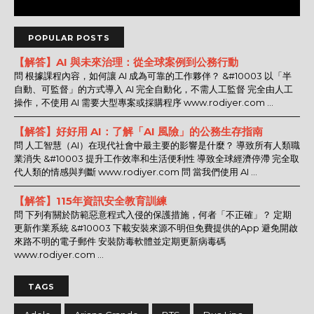
POPULAR POSTS
【解答】AI 與未來治理：從全球案例到公務行動
問 根據課程內容，如何讓 AI 成為可靠的工作夥伴？ &#10003 以「半
自動、可監督」的方式導入 AI 完全自動化，不需人工監督 完全由人工
操作，不使用 AI 需要大型專案或採購程序 www.rodiyer.com ...
【解答】好好用 AI：了解「AI 風險」的公務生存指南
問 人工智慧（AI）在現代社會中最主要的影響是什麼？ 導致所有人類職
業消失 &#10003 提升工作效率和生活便利性 導致全球經濟停滯 完全取
代人類的情感與判斷 www.rodiyer.com 問 當我們使用 AI ...
【解答】115年資訊安全教育訓練
問 下列有關於防範惡意程式入侵的保護措施，何者「不正確」？ 定期
更新作業系統 &#10003 下載安裝來源不明但免費提供的App 避免開啟
來路不明的電子郵件 安裝防毒軟體並定期更新病毒碼
www.rodiyer.com ...
TAGS