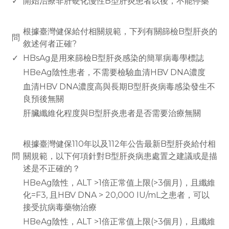
✓
開始治療非肝硬化慢性B型肝炎患者以後，不能停藥
www.rodiyer.com
根據臺灣健保給付相關規範，下列有關篩檢B型肝炎的
問
敘述何者正確?
✓
HBsAg是用來篩檢B型肝炎感染的簡單病毒學標誌
HBeAg陰性患者，不需要檢驗血清HBV DNA濃度
血清HBV DNA濃度高與長期B型肝炎病毒感染發生不
良預後無關
肝臟纖維化程度與B型肝炎患者是否需要治療無關
www.rodiyer.com
根據臺灣健保110年以及112年公告最新B型肝炎給付相
問
關規範，以下何項針對B型肝炎病患處置之建議或是描
述是不正確的？
HBeAg陰性，ALT >1倍正常值上限(>3個月)，且纖維
化=F3, 且HBV DNA > 20,000 IU/mL之患者，可以
接受抗病毒藥物治療
HBeAg陰性，ALT >1倍正常值上限(>3個月)，且纖維