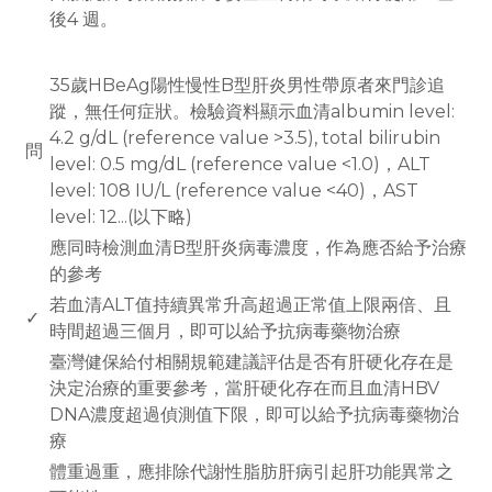
後4 週。
www.rodiyer.com
35歲HBeAg陽性慢性B型肝炎男性帶原者來門診追
蹤，無任何症狀。檢驗資料顯示血清albumin level:
4.2 g/dL (reference value >3.5), total bilirubin
問
level: 0.5 mg/dL (reference value <1.0)，ALT
level: 108 IU/L (reference value <40)，AST
level: 12...(以下略)
應同時檢測血清B型肝炎病毒濃度，作為應否給予治療
的參考
若血清ALT值持續異常升高超過正常值上限兩倍、且
✓
時間超過三個月，即可以給予抗病毒藥物治療
臺灣健保給付相關規範建議評估是否有肝硬化存在是
決定治療的重要參考，當肝硬化存在而且血清HBV
DNA濃度超過偵測值下限，即可以給予抗病毒藥物治
療
體重過重，應排除代謝性脂肪肝病引起肝功能異常之