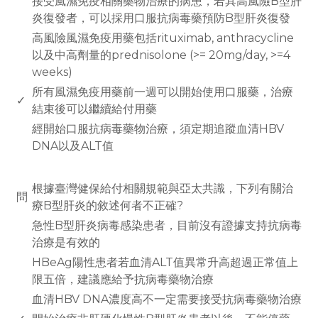
接受風濕免疫相關藥物治療的病患，若具高風險B型肝
炎復發者，可以採用口服抗病毒藥預防B型肝炎復發
高風險風濕免疫用藥包括rituximab, anthracycline
以及中高劑量的prednisolone (>= 20mg/day, >=4
weeks)
所有風濕免疫用藥前一週可以開始使用口服藥，治療
✓
結束後可以繼續給付用藥
經開始口服抗病毒藥物治療，須定期追蹤血清HBV
DNA以及ALT值
www.rodiyer.com
根據臺灣健保給付相關規範與亞太共識，下列有關治
問
療B型肝炎的敘述何者不正確?
急性B型肝炎病毒感染患者，目前沒有證據支持抗病毒
治療是有效的
HBeAg陽性患者若血清ALT值異常升高超過正常值上
限五倍，建議應給予抗病毒藥物治療
血清HBV DNA濃度高不一定需要接受抗病毒藥物治療