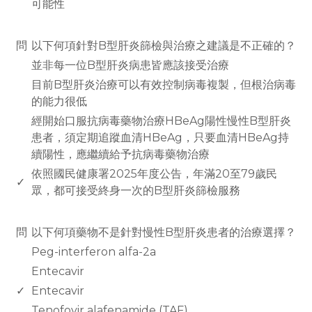
可能性
www.rodiyer.com
問
以下何項針對B型肝炎篩檢與治療之建議是不正確的？
並非每一位B型肝炎病患皆應該接受治療
目前B型肝炎治療可以有效控制病毒複製，但根治病毒
的能力很低
經開始口服抗病毒藥物治療HBeAg陽性慢性B型肝炎
患者，須定期追蹤血清HBeAg，只要血清HBeAg持
續陽性，應繼續給予抗病毒藥物治療
依照國民健康署2025年度公告，年滿20至79歲民
✓
眾，都可接受終身一次的B型肝炎篩檢服務
www.rodiyer.com
問
以下何項藥物不是針對慢性B型肝炎患者的治療選擇？
Peg-interferon alfa-2a
Entecavir
✓
Entecavir
Tenofovir alafenamide (TAF)