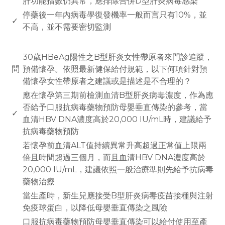
肝功能指數仍異常，應排除合併D型肝炎病毒感染
停藥後一年內病毒學復發機率一般而言只有10%，並
✓
不高，並不需要密切監測
www.rodiyer.com
30歲HBeAg陽性之B型肝炎女性帶原者來門診追蹤，
問
預備懷孕。依照最新健保給付規範，以下何項針對預
備懷孕女性帶原者之建議或是描述是不合理的？
應在懷孕第三期前檢測血清B型肝炎病毒濃度，作為應
否給予口服抗病毒藥物預防母嬰垂直傳染的參考，當
✓
血清HBV DNA濃度高於20,000 IU/mL時，建議給予
抗病毒藥物預防
若懷孕前血清ALT值持續異常升高超過正常值上限兩
倍且時間超過三個月，而且血清HBV DNA濃度高於
20,000 IU/mL，建議依照一般治療準則先給予抗病毒
藥物治療
當生產時，新生兒應接受B型肝炎病毒疫苗接種與注射
免疫球蛋白，以降低母嬰垂直傳染之風險
口服抗病毒藥物預防母嬰垂直傳染可以給付使用至產