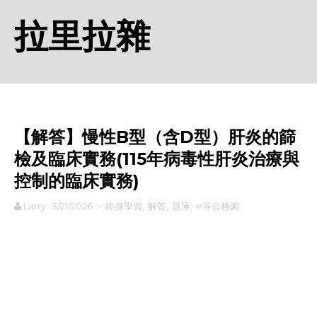
拉里拉雜
【解答】慢性B型（含D型）肝炎的篩
檢及臨床實務(115年病毒性肝炎治療與
控制的臨床實務)
Larry
3/21/2026
-
終身學習
,
解答
,
題庫
,
e等公務園
rodiyer.idv.tw 拉里拉雜