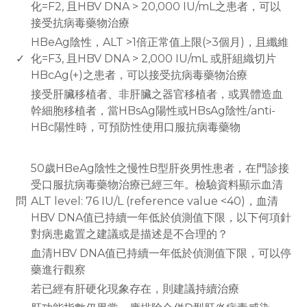
化=F2, 且HBV DNA > 20,000 IU/mL之患者，可以
接受抗病毒藥物治療
HBeAg陰性，ALT >1倍正常值上限(>3個月)，且纖維
✓
化=F3, 且HBV DNA > 2,000 IU/mL 或肝組織切片
HBcAg(+)之患者，可以接受抗病毒藥物治療
接受肝臟移植者、非肝臟之器官移植者，或異體造血
幹細胞移植者，當HBsAg陽性或HBsAg陰性/anti-
HBc陽性時，可預防性使用口服抗病毒藥物
www.rodiyer.com
50歲HBeAg陰性之慢性B型肝炎男性患者，在門診接
受口服抗病毒藥物治療已經三年。檢驗資料顯示血清
問
ALT level: 76 IU/L (reference value <40)，血清
HBV DNA值已持續一年低於偵測值下限，以下何項針
對病患處置之建議或是描述是不合理的？
血清HBV DNA值已持續一年低於偵測值下限，可以停
藥進行觀察
若已經有肝硬化現象存在，則建議持續治療