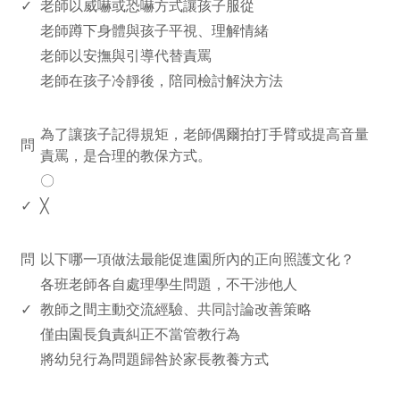
✓
老師以威嚇或恐嚇方式讓孩子服從
老師蹲下身體與孩子平視、理解情緒
老師以安撫與引導代替責罵
老師在孩子冷靜後，陪同檢討解決方法
www.rodiyer.com
為了讓孩子記得規矩，老師偶爾拍打手臂或提高音量
問
責罵，是合理的教保方式。
〇
✓
╳
www.rodiyer.com
問
以下哪一項做法最能促進園所內的正向照護文化？
各班老師各自處理學生問題，不干涉他人
✓
教師之間主動交流經驗、共同討論改善策略
僅由園長負責糾正不當管教行為
將幼兒行為問題歸咎於家長教養方式
www.rodiyer.com