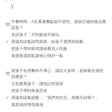
╳
www.rodiyer.com
午餐時間，A生看著餐點卻不想吃。老師正確的做法應
問
該是？
告訴孩子「不吃飯就不能玩」
✓
用溫和語氣詢問原因，給孩子選擇與鼓勵
把孩子帶到廚房讓他看別人吃飯
直接換成甜點讓他心情好一點
www.rodiyer.com
當孩子在用餐時不專心、講話太多時，老師最合適的
問
回應是？
立刻責罵孩子，讓他記得規矩
把孩子帶到角落罰坐
✓
用溫和語氣提醒：「我們先吃完，再聊天好嗎？」
讓其他同學指責他