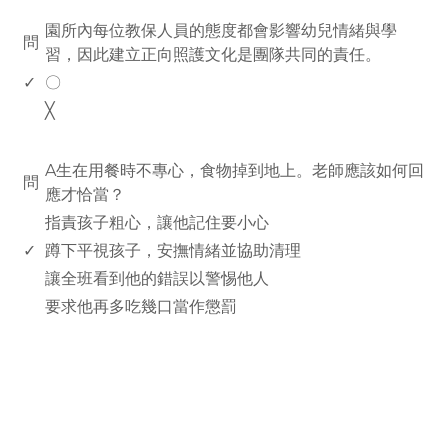
www.rodiyer.com
園所內每位教保人員的態度都會影響幼兒情緒與學
問
習，因此建立正向照護文化是團隊共同的責任。
✓
〇
╳
www.rodiyer.com
A生在用餐時不專心，食物掉到地上。老師應該如何回
問
應才恰當？
指責孩子粗心，讓他記住要小心
✓
蹲下平視孩子，安撫情緒並協助清理
讓全班看到他的錯誤以警惕他人
要求他再多吃幾口當作懲罰
rodiyer.idv.tw 拉里拉雜