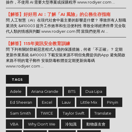
操作，不使用 AI 需要大型專案或採購程序 www.rodiyer.com ...
【解答】好好用 AI：了解「AI 風險」的公務生存指南
問 人工智慧（AI）在現代社會中最主要的影響是什麼？ 導致所有人類職
業消失 &#10003 提升工作效率和生活便利性 導致全球經濟停滯 完全取
代人類的情感與判斷 www.rodiyer.com 問 當我們使用 AI ...
【解答】115年資訊安全教育訓練
問 下列有關於防範惡意程式入侵的保護措施，何者「不正確」？ 定期
更新作業系統 &#10003 下載安裝來源不明但免費提供的App 避免開啟
來路不明的電子郵件 安裝防毒軟體並定期更新病毒碼
www.rodiyer.com ...
TAGS
Adele
Ariana Grande
BTS
Dua Lipa
Ed Sheeran
Excel
Lauv
Little Mix
Pinyin
Sam Smith
TWICE
Taylor Swift
Translate
VBA
Why Don't We
冷知識
動物森友會