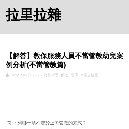
拉里拉雜
【解答】教保服務人員不當管教幼兒案
例分析(不當管教篇)
Larry
5/07/2026
-
終身學習
,
解答
,
題庫
,
e等公務園
rodiyer.idv.tw 拉里拉雜
問
下列哪一項不屬於正向管教的方式？