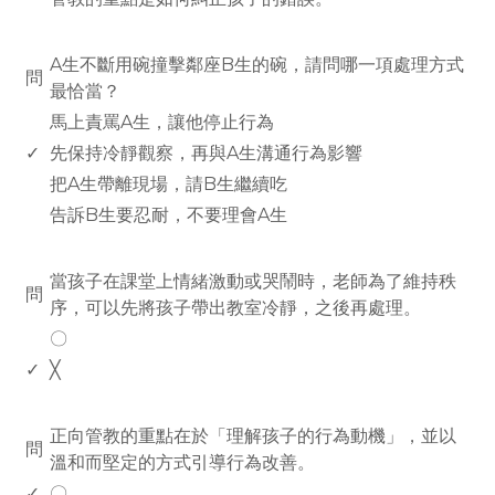
www.rodiyer.com
A生不斷用碗撞擊鄰座B生的碗，請問哪一項處理方式
問
最恰當？
馬上責罵A生，讓他停止行為
✓
先保持冷靜觀察，再與A生溝通行為影響
把A生帶離現場，請B生繼續吃
告訴B生要忍耐，不要理會A生
www.rodiyer.com
當孩子在課堂上情緒激動或哭鬧時，老師為了維持秩
問
序，可以先將孩子帶出教室冷靜，之後再處理。
〇
✓
╳
www.rodiyer.com
正向管教的重點在於「理解孩子的行為動機」，並以
問
溫和而堅定的方式引導行為改善。
✓
〇