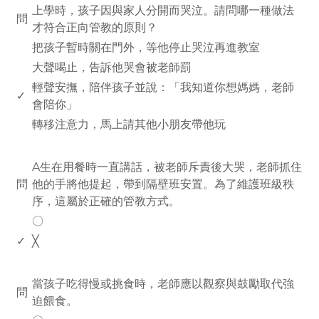
上學時，孩子因與家人分開而哭泣。請問哪一種做法
問
才符合正向管教的原則？
把孩子暫時關在門外，等他停止哭泣再進教室
大聲喝止，告訴他哭會被老師罰
輕聲安撫，陪伴孩子並說：「我知道你想媽媽，老師
✓
會陪你」
轉移注意力，馬上請其他小朋友帶他玩
www.rodiyer.com
A生在用餐時一直講話，被老師斥責後大哭，老師抓住
問
他的手將他提起，帶到隔壁班安置。為了維護班級秩
序，這屬於正確的管教方式。
〇
✓
╳
www.rodiyer.com
當孩子吃得慢或挑食時，老師應以觀察與鼓勵取代強
問
迫餵食。