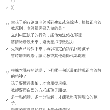
〇
✓
╳
www.rodiyer.com
當孩子的行為讓老師感到生氣或焦躁時，根據正向管
問
教原則，老師最需要先做的是？
立刻糾正孩子的行為，讓他知道錯在哪裡
將情緒發洩出來，避免壓抑導致壓力
✓
先讓自己冷靜下來，再以穩定的語氣回應孩子
暫時離開現場，讓助教或其他老師代為處理
www.rodiyer.com
根據本課程的結語，下列哪一句話最能體現正向管教
問
的精神？
孩子要懂得害怕，才會服從規範。
教師要用自己的方式讓孩子順從。
多一點傾聽、多一分理解，才能教出有同理心的孩
✓
子。
管教的重點是如何糾正孩子的錯誤。