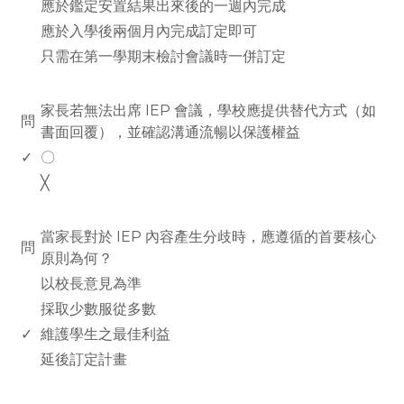
應於鑑定安置結果出來後的一週內完成
應於入學後兩個月內完成訂定即可
只需在第一學期末檢討會議時一併訂定
www.rodiyer.com
家長若無法出席 IEP 會議，學校應提供替代方式（如
問
書面回覆），並確認溝通流暢以保護權益
✓
〇
╳
www.rodiyer.com
當家長對於 IEP 內容產生分歧時，應遵循的首要核心
問
原則為何？
以校長意見為準
採取少數服從多數
✓
維護學生之最佳利益
延後訂定計畫
rodiyer.idv.tw 拉里拉雜