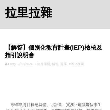
拉里拉雜
【解答】個別化教育計畫(IEP)檢核及
指引說明會
Larry
7/05/2026
-
終身學習
,
解答
,
題庫
,
e等公務園
rodiyer.idv.tw 拉里拉雜
學年教育目標應具體、可評量，實務上建議每位學生