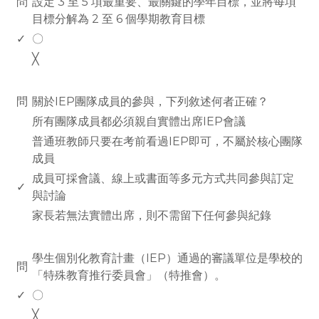
問
設定 3 至 5 項最重要、最關鍵的學年目標，並將每項
目標分解為 2 至 6 個學期教育目標
✓
〇
╳
www.rodiyer.com
問
關於IEP團隊成員的參與，下列敘述何者正確？
所有團隊成員都必須親自實體出席IEP會議
普通班教師只要在考前看過IEP即可，不屬於核心團隊
成員
成員可採會議、線上或書面等多元方式共同參與訂定
✓
與討論
家長若無法實體出席，則不需留下任何參與紀錄
www.rodiyer.com
學生個別化教育計畫（IEP）通過的審議單位是學校的
問
「特殊教育推行委員會」（特推會）。
✓
〇
╳