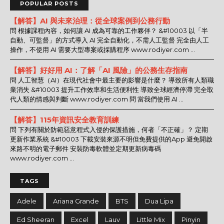
POPULAR POSTS
【解答】AI 與未來治理：從全球案例到公務行動
問 根據課程內容，如何讓 AI 成為可靠的工作夥伴？ &#10003 以「半
自動、可監督」的方式導入 AI 完全自動化，不需人工監督 完全由人工
操作，不使用 AI 需要大型專案或採購程序 www.rodiyer.com ...
【解答】好好用 AI：了解「AI 風險」的公務生存指南
問 人工智慧（AI）在現代社會中最主要的影響是什麼？ 導致所有人類職
業消失 &#10003 提升工作效率和生活便利性 導致全球經濟停滯 完全取
代人類的情感與判斷 www.rodiyer.com 問 當我們使用 AI ...
【解答】115年資訊安全教育訓練
問 下列有關於防範惡意程式入侵的保護措施，何者「不正確」？ 定期
更新作業系統 &#10003 下載安裝來源不明但免費提供的App 避免開啟
來路不明的電子郵件 安裝防毒軟體並定期更新病毒碼
www.rodiyer.com ...
TAGS
Adele
Ariana Grande
BTS
Dua Lipa
Ed Sheeran
Excel
Lauv
Little Mix
Pinyin