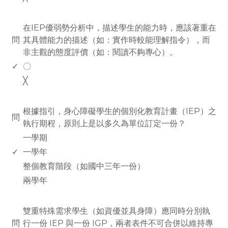
www.rodiyer.com
在IEP優弱勢分析中，描述學生的能力時，應該著重在
問
其具體能力的描述（如：實作時較能理解指令），而
非主觀的態度評價（如：閱讀不夠專心）。
✓
〇
╳
www.rodiyer.com
根據指引，身心障礙學生的個別化教育計畫（IEP）之
問
執行期程，原則上是以多久為單位訂定一份？
一學期
✓
一學年
整個教育階段（如國中三年一份）
兩學年
www.rodiyer.com
雙重特殊需求學生（如資優並具身障）應同時分別執
問
行一份 IEP 與一份 IGP，兩者表件不可合併以維持專