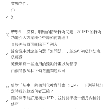
業獨立性。
〇
✓
╳
www.rodiyer.com
若學生「沒有」明顯的情緒行為問題，在 IEP 的行為
問
功能介入方案欄位中應如何處理？
直接將該頁面刪除不予列入
於會議中討論並勾選「無問題」，並進行初級預防班
✓
級經營
隨機填寫一些通用的獎勵計畫以防督導
由個管教師私下勾選無問題即可
www.rodiyer.com
針對「新生」的個別化教育計畫（IEP），下列關於訂
問
定時程的敘述何者正確？
應於開學前訂定初步 IEP，並於開學後一個月內檢討
✓
修正