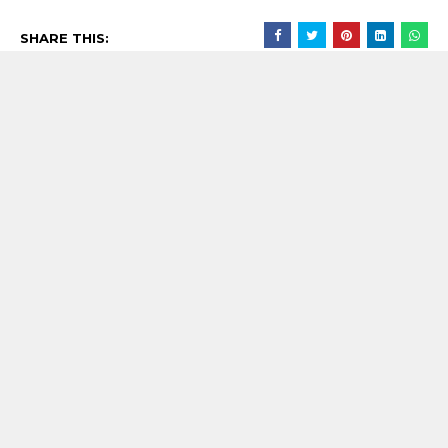
SHARE THIS:
沒有留言:
發佈留言
RECENT POST
【歌詞翻譯】Beyoncé - MORNING DEW (DONK)
中文/原文歌詞Lyrics
[Verse 1] As we sip champagne, watchin' Purple Rain 當
我們一邊啜飲香檳，一邊看著《紫雨》 Body's insane, how
could you complain? 身材如此火辣，你還有什麼好抱怨的...