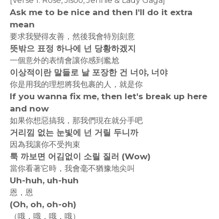
[Verse 1: Rosé, Jisoo, Jennie & Lady Gaga]
Ask me to be nice and then I'll do it extra
mean
要求我變得友善，然後我會特別刻意
뜻밖으 표정 하나에 넌 당황하겠지
一個意外的表情會讓你感到尷尬
이상적이란 말들로 날 포장한 건 너야, 너야
你是用我的理想將我包裹的人，就是你
If you wanna fix me, then let's break up here
and now
如果你想惡搞我，那我們現在就分手吧
거리낌 없는 눈빛에 넌 거릴 두니까
因為我讓你不受拘束
툭 까보면 어김없이 소릴 질러 (Wow)
當你看著它時，我會毫不猶豫地尖叫
Uh-huh, uh-huh
恩，恩
(Oh, oh, oh-oh)
（哦，哦，哦，哦）