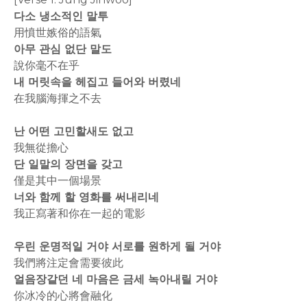
다소 냉소적인 말투
用憤世嫉俗的語氣
아무 관심 없단 말도
說你毫不在乎
내 머릿속을 헤집고 들어와 버렸네
在我腦海揮之不去
난 어떤 고민할새도 없고
我無從擔心
단 일말의 장면을 갖고
僅是其中一個場景
너와 함께 할 영화를 써내리네
我正寫著和你在一起的電影
우린 운명적일 거야 서로를 원하게 될 거야
我們將注定會需要彼此
얼음장같던 네 마음은 금세 녹아내릴 거야
你冰冷的心將會融化