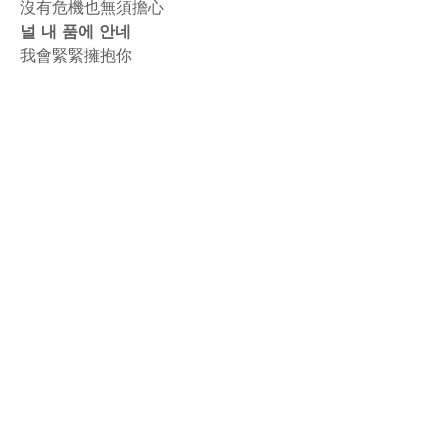
沒有危機也無須擔心
널 내 품에 안네
我會緊緊擁抱你
rodiyer.idv.tw 拉里拉雜