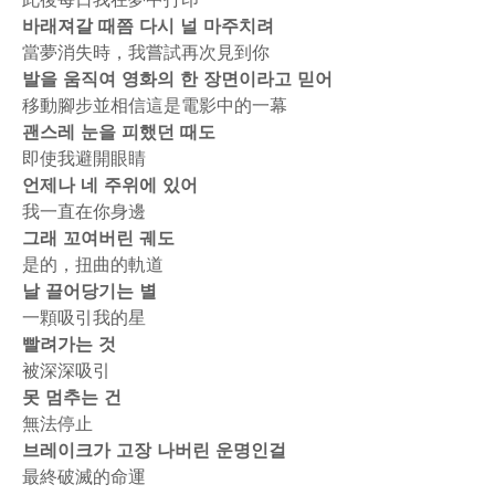
바래져갈 때쯤 다시 널 마주치려
當夢消失時，我嘗試再次見到你
발을 움직여 영화의 한 장면이라고 믿어
移動腳步並相信這是電影中的一幕
괜스레 눈을 피했던 때도
即使我避開眼睛
언제나 네 주위에 있어
我一直在你身邊
그래 꼬여버린 궤도
是的，扭曲的軌道
날 끌어당기는 별
一顆吸引我的星
빨려가는 것
被深深吸引
못 멈추는 건
無法停止
브레이크가 고장 나버린 운명인걸
最終破滅的命運