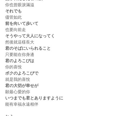
你也曾眼淚滿溢
それでも
儘管如此
前を向いて歩いて
也要向前走
そうやって大人になってく
然後就這樣長大
君のそばにいられること
只要能在你身邊
君のよろこびは
你的喜悅
ボクのよろこびで
就是我的喜悅
君の大切が幸せが
願最心愛的你
いつまでも君とありますように
能有幸福永遠相伴