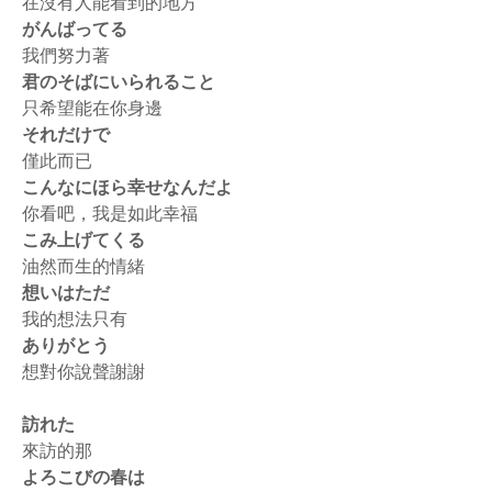
在沒有人能看到的地方
がんばってる
我們努力著
君のそばにいられること
只希望能在你身邊
それだけで
僅此而已
こんなにほら幸せなんだよ
你看吧，我是如此幸福
こみ上げてくる
油然而生的情緒
想いはただ
我的想法只有
ありがとう
想對你說聲謝謝
訪れた
來訪的那
よろこびの春は