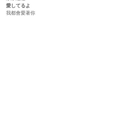
愛してるよ
我都會愛著你
rodiyer.idv.tw 拉里拉雜