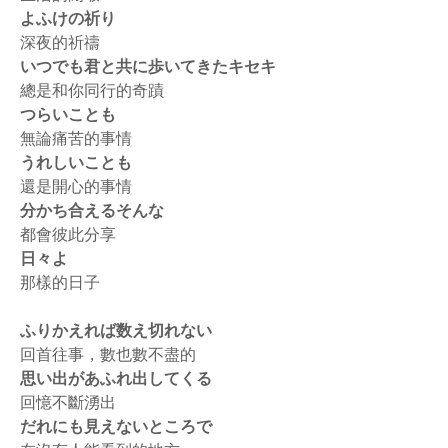
よふけの祈り
深夜的祈禱
いつでも君と共に歩いてきたキセキ
總是和你同行的奇蹟
つらいことも
無論痛苦的事情
うれしいことも
還是開心的事情
分かち合えるそんな
都會彼此分享
日々よ
那樣的日子
ふりかえれば数え切れない
回首往事，數也數不盡的
思い出があふれ出してくる
回憶不斷湧出
だれにも見えないところで