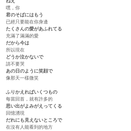
ねえ
嘿，你
君のそばにはもう
已經只要能在你身邊
たくさんの愛があふれてる
充滿了滿滿的愛
だから今は
所以現在
どうか泣かないで
請不要哭
あの日のように笑顔で
像那天一樣微笑
ふりかえればいくつもの
每當回首，就有許多的
思い出がよみがえってくる
回憶湧現
だれにも見えないところで
在沒有人能看到的地方