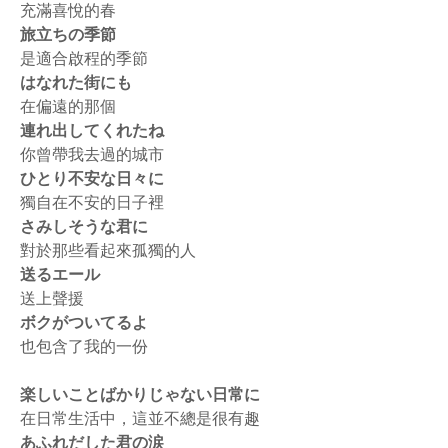
充滿喜悅的春
旅立ちの季節
是適合啟程的季節
はなれた街にも
在偏遠的那個
連れ出してくれたね
你曾帶我去過的城市
ひとり不安な日々に
獨自在不安的日子裡
さみしそうな君に
對於那些看起來孤獨的人
送るエール
送上聲援
ボクがついてるよ
也包含了我的一份
楽しいことばかりじゃない日常に
在日常生活中，這並不總是很有趣
あふれだした君の涙