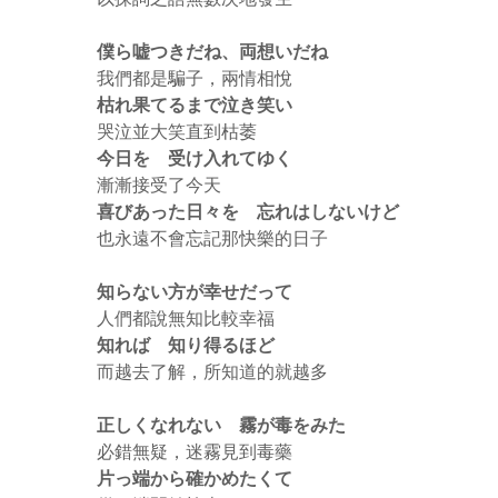
僕ら嘘つきだね、両想いだね
我們都是騙子，兩情相悅
枯れ果てるまで泣き笑い
哭泣並大笑直到枯萎
今日を 受け入れてゆく
漸漸接受了今天
喜びあった日々を 忘れはしないけど
也永遠不會忘記那快樂的日子
知らない方が幸せだって
人們都說無知比較幸福
知れば 知り得るほど
而越去了解，所知道的就越多
正しくなれない 霧が毒をみた
必錯無疑，迷霧見到毒藥
片っ端から確かめたくて