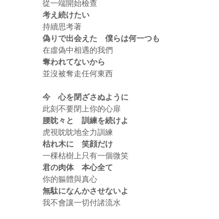
從一端開始檢查
考え続けたい
持續思考著
偽りで出会えた 僕らは何一つも
在虛偽中相遇的我們
奪われてないから
並沒被奪走任何東西
今 心を閉ざさぬように
此刻不要閉上你的心扉
腰眈々と 訓練を続けよ
虎視眈眈地全力訓練
枯れ木に 笑顔だけ
一棵枯樹上只有一個微笑
君の肉体 本心全て
你的軀體與真心
無駄になんかさせないよ
我不會讓一切付諸流水