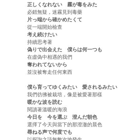
正しくなれない 霧が毒をみた
必錯無疑，迷霧見到毒藥
片っ端から確かめたくて
從一端開始檢查
考え続けたい
持續思考著
偽りで出会えた 僕らは何一つも
在虛偽中相遇的我們
奪われてないから
並沒被奪走任何東西
僕ら育ってゆくみたい 愛されるみたい
我們彷彿被栽培，像是被愛著那樣
暖かな波を読む
閱讀著溫暖的海浪
今日を 今を選ぶ 澄んだ朝色
選擇了今天與當下的那澄澈的晨色
尋ねる声で何度でも
以探詢之語無數次地發生