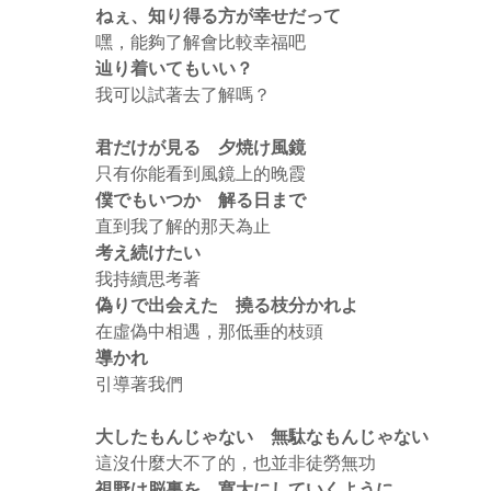
ねぇ、知り得る方が幸せだって
嘿，能夠了解會比較幸福吧
辿り着いてもいい？
我可以試著去了解嗎？
君だけが見る 夕焼け風鏡
只有你能看到風鏡上的晚霞
僕でもいつか 解る日まで
直到我了解的那天為止
考え続けたい
我持續思考著
偽りで出会えた 撓る枝分かれよ
在虛偽中相遇，那低垂的枝頭
導かれ
引導著我們
大したもんじゃない 無駄なもんじゃない
這沒什麼大不了的，也並非徒勞無功
視野は脳裏を 寛大にしていくように