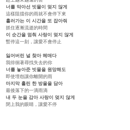
너를 막아선 빗물이 멎지 않게
這樣阻擋你的雨就不會停下來
흘러가는 이 시간을 또 잡아줘
抓住逐漸流逝的時間
이 순간을 멈춰 사랑이 멎지 않게
暫停這一刻，讓愛不會停止
잃어버린 널 찾아 헤매다
我徘徊著尋找失去的你
너를 놓아준 빗물을 원망해도
即使埋怨讓你離開的雨
마지막 흘린 한 방울을 담아
最後落下的一滴雨滴
내 두 눈을 감아 사랑이 멎지 않게
閉上我的眼睛，讓愛不停
rodiyer.idv.tw 拉里拉雜