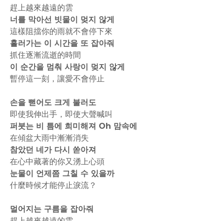
趕上越來越遠的雲
너를 막아선 빗물이 멎지 않게
這樣阻擋你的雨就不會停下來
흘러가는 이 시간을 또 잡아줘
抓住逐漸流逝的時間
이 순간을 멈춰 사랑이 멎지 않게
暫停這一刻，讓愛不會停止
손을 뻗어도 크게 불러도
即使我伸出手，即使大聲喊叫
퍼붓는 비 틈에 희미해져 Oh 맘속에
在傾盆大雨中漸漸消失
참았던 네가 다시 쏟아져
在心中藏著的你又湧上心頭
눈물이 언제쯤 그칠 수 있을까
什麼時候才能停止淚流？
멀어지는 구름을 잡아줘
趕上越來越遠的雲