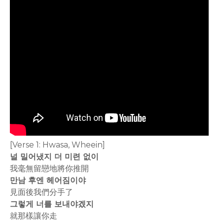
[Verse 1: Hwasa, Wheein]
널 밀어냈지 더 미련 없이
我毫無留戀地將你推開
만남 후엔 헤어짐이야
見面後我們分手了
그렇게 너를 보내야겠지
就那樣讓你走