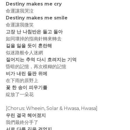
Destiny makes me cry
命運讓我哭泣
Destiny makes me smile
命運讓我微笑
고장 난 나침반은 돌고 돌아
如同壞掉的指南針轉來轉去
길을 잃을 듯이 혼란해
似迷路般令人迷網
짙어지는 추억 다시 흐려지는 기억
昏暗的記憶，再次模糊的記憶
비가 내린 들판 위에
在下雨的原野上
꽃 한 송이 피우기를
綻放了一朵花
[Chorus: Wheein, Solar & Hwasa, Hwasa]
우린 결국 헤어졌지
我們最終分手了
서로 다른 길을 걸었지