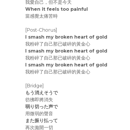
我愛自己，但不是今天
When it feels too painful
當感覺太痛苦時
[Post-Chorus]
I smash my broken heart of gold
我粉碎了自己那已破碎的黃金心
I smash my broken heart of gold
我粉碎了自己那已破碎的黃金心
I smash my broken heart of gold
我粉碎了自己那已破碎的黃金心
[Bridge]
もう消えそうで
彷彿即將消失
弱り切った声で
用微弱的聲音
また振り払って
再次拋開一切