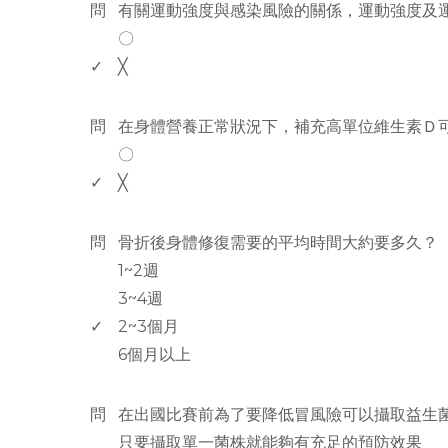
問
有關運動強度與感染風險的關係，運動強度及
〇
✓
╳
www.rodiyer.com
問
在身體營養正常狀況下，補充高單位維生素Ｄ
〇
✓
╳
www.rodiyer.com
問
骨折後身體修復需要的平均時間大約要多久？
1~2週
3~4週
✓
2~3個月
6個月以上
www.rodiyer.com
問
在出國比賽前為了要降低冒風險可以攝取益生菌
只要攝取單一菌株就能夠有充足的預防效果