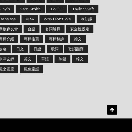
Pinyin
Sam Smith
TWICE
Taylor Swift
Translate
VBA
Why Don't We
冷知識
動物森友會
台語
名詞解釋
安全性設定
專輯介紹
專輯推薦
專輯翻譯
德文
攻略
日文
日語
歌詞
歌詞翻譯
米津玄師
英文
華語
除錯
韓文
風之國度
風色童話