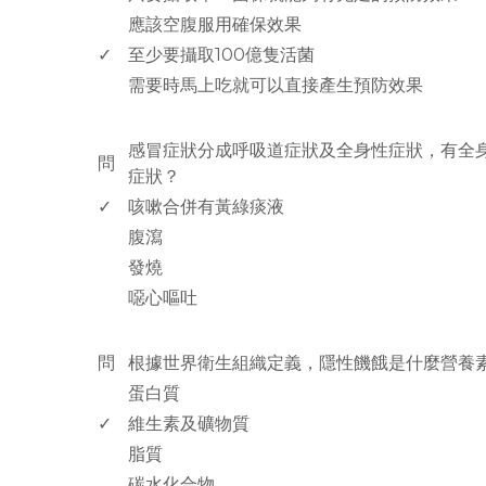
應該空腹服用確保效果
✓
至少要攝取100億隻活菌
需要時馬上吃就可以直接產生預防效果
www.rodiyer.com
感冒症狀分成呼吸道症狀及全身性症狀，有全
問
症狀？
✓
咳嗽合併有黃綠痰液
腹瀉
發燒
噁心嘔吐
www.rodiyer.com
問
根據世界衛生組織定義，隱性饑餓是什麼營養
蛋白質
✓
維生素及礦物質
脂質
碳水化合物