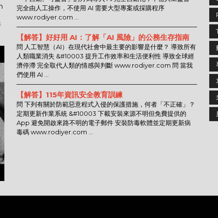
n
完全由人工操作，不使用 AI 需要大型專案或採購程序
www.rodiyer.com ...
好
【解答】好好用 AI：了解「AI 風險」的公務生存指南
問 人工智慧（AI）在現代社會中最主要的影響是什麼？ 導致所有
人類職業消失 &#10003 提升工作效率和生活便利性 導致全球經
濟停滯 完全取代人類的情感與判斷 www.rodiyer.com 問 當我
們使用 AI ...
【解答】115年資訊安全教育訓練
問 下列有關於防範惡意程式入侵的保護措施，何者「不正確」？
定期更新作業系統 &#10003 下載安裝來源不明但免費提供的
App 避免開啟來路不明的電子郵件 安裝防毒軟體並定期更新病
毒碼 www.rodiyer.com ...