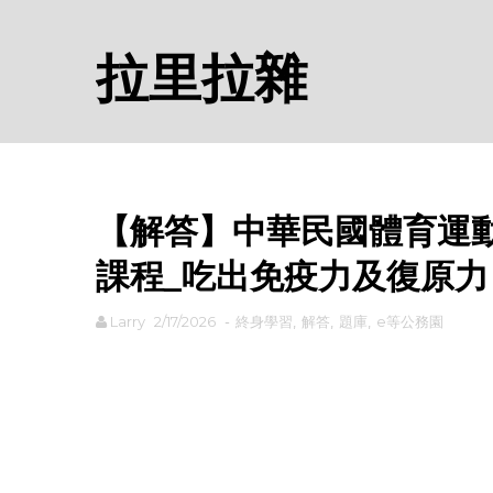
拉里拉雜
【解答】中華民國體育運動
課程_吃出免疫力及復原力
Larry
2/17/2026
-
終身學習
,
解答
,
題庫
,
e等公務園
rodiyer.idv.tw 拉里拉雜