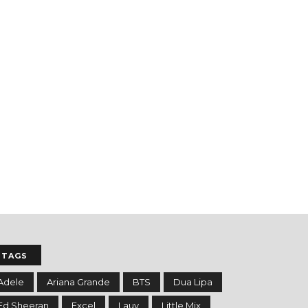
TAGS
Adele
Ariana Grande
BTS
Dua Lipa
Ed Sheeran
Excel
Lauv
Little Mix