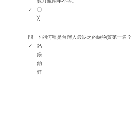
數月至兩年不等。
✓
〇
╳
www.rodiyer.com
問
下列何種是台灣人最缺乏的礦物質第一名？
✓
鈣
鎂
鈉
鋅
rodiyer.idv.tw 拉里拉雜