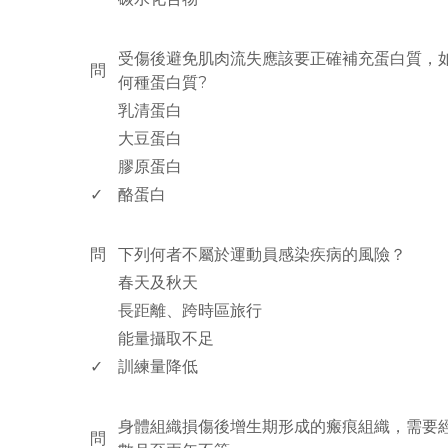
www.rodiyer.com
受傷後避免肌肉流失應該要正確補充蛋白質，
問
何種蛋白質?
乳清蛋白
大豆蛋白
膠原蛋白
✓
酪蛋白
www.rodiyer.com
問
下列何者不屬於運動員感染疾病的風險？
春天及秋天
長距離、跨時區旅行
能量攝取不足
✓
訓練量降低
www.rodiyer.com
身體組織損傷後增生期形成的瘢痕組織，需要
問