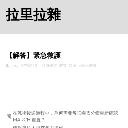
拉里拉雜
【解答】緊急救護
Larry
2/17/2026
-
終身學習
,
解答
,
題庫
,
e等公務園
rodiyer.idv.tw 拉里拉雜
在戰術後送過程中，為何需要每10至15分鐘重新確認
問
MARCH 處置？
確保每位人員都參與操作