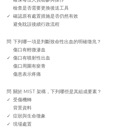
檢查是否需要更換後送工具
✓
確認原有處置措施是否仍然有效
避免耽誤後續行政流程
www.rodiyer.com
問
下列哪一項是判斷致命性出血的明確徵兆？
傷口有輕微滲血
✓
傷口有噴射性出血
傷口周圍有瘀青
傷患表示疼痛
www.rodiyer.com
問
關於 MIST 架構，下列哪些是其組成要素？
✓
受傷機轉
背景資料
✓
症狀與生命徵象
✓
現場處置