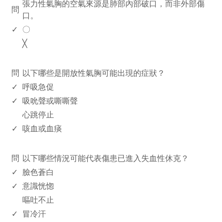
張力性氣胸的空氣來源是肺部內部破口，而非外部傷
問
口。
✓
〇
╳
www.rodiyer.com
問
以下哪些是開放性氣胸可能出現的症狀？
✓
呼吸急促
✓
吸吮聲或嘶嘶聲
心跳停止
✓
咳血或血痰
www.rodiyer.com
問
以下哪些情況可能代表傷患已進入失血性休克？
✓
臉色蒼白
✓
意識恍惚
嘔吐不止
✓
冒冷汗