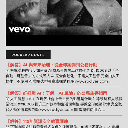
POPULAR POSTS
【解答】AI 與未來治理：從全球案例到公務行動
問 根據課程內容，如何讓 AI 成為可靠的工作夥伴？ &#10003 以「半
自動、可監督」的方式導入 AI 完全自動化，不需人工監督 完全由人工
操作，不使用 AI 需要大型專案或採購程序 www.rodiyer.com ...
【解答】好好用 AI：了解「AI 風險」的公務生存指南
問 人工智慧（AI）在現代社會中最主要的影響是什麼？ 導致所有人類職
業消失 &#10003 提升工作效率和生活便利性 導致全球經濟停滯 完全取
代人類的情感與判斷 www.rodiyer.com 問 當我們使用 AI ...
【解答】115年資訊安全教育訓練
問 下列有關於防範惡意程式入侵的保護措施，何者「不正確」？ 定期