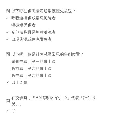
www.rodiyer.com
問
以下哪些傷患情況通常應優先後送？
✓
呼吸道損傷或窒息風險者
輕微燒燙傷者
✓
疑似氣胸且需胸腔引流者
✓
出現失溫或休克徵象者
www.rodiyer.com
問
以下哪一個是針刺減壓常見的穿刺位置？
鎖骨中線、第三肋骨上緣
腋前線、第六肋骨上緣
腋中線、第六肋骨上緣
✓
以上皆是
www.rodiyer.com
在交班時，ISBAR架構中的「A」代表「評估狀
問
況」。
✓
〇