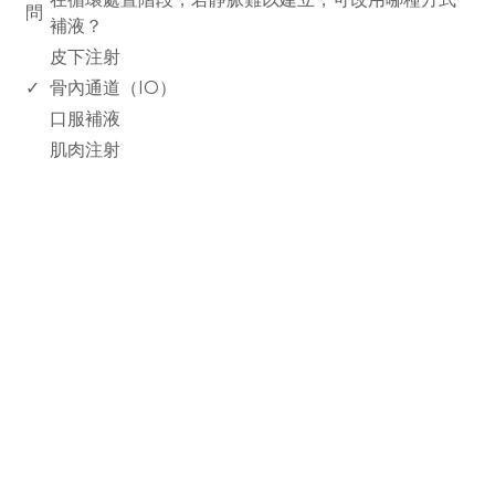
問
補液？
皮下注射
✓
骨內通道（IO）
口服補液
肌肉注射
rodiyer.idv.tw 拉里拉雜