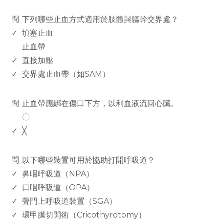
www.rodiyer.com
問
下列哪些止血方式適用於肢體與軀幹交界處？
✓
填塞止血
止血帶
✓
直接加壓
✓
交界處止血帶（如SAM）
www.rodiyer.com
問
止血帶應綁在傷口下方，以利血液流回心臟。
〇
✓
╳
www.rodiyer.com
問
以下哪些裝置可用於協助打開呼吸道？
✓
鼻咽呼吸道（NPA）
✓
口咽呼吸道（OPA）
✓
聲門上呼吸道裝置（SGA）
✓
環甲膜切開術（Cricothyrotomy）