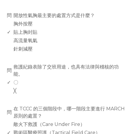
www.rodiyer.com
問
開放性氣胸最主要的處置方式是什麼？
胸外按壓
✓
貼上胸封貼
高流量氧氣
針刺減壓
www.rodiyer.com
救護紀錄表除了交班用途，也具有法律與稽核的功
問
能。
✓
〇
╳
www.rodiyer.com
在 TCCC 的三個階段中，哪一階段主要進行 MARCH
問
原則的處置？
敵火下救護（Care Under Fire）
✓
戰術區醫療照護（Tactical Field Care）