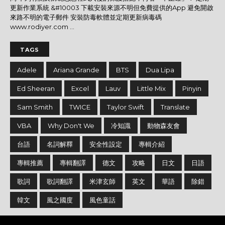
更新作業系統 &#10003 下載安裝來源不明但免費提供的App 避免開啟
來路不明的電子郵件 安裝防毒軟體並定期更新病毒碼
www.rodiyer.com ...
TAGS
Adele
Ariana Grande
BTS
Dua Lipa
Ed Sheeran
Excel
Lauv
Little Mix
Pinyin
Sam Smith
TWICE
Taylor Swift
Translate
VBA
Why Don't We
冷知識
動物森友會
台語
名詞解釋
安全性設定
專輯介紹
專輯推薦
專輯翻譯
德文
攻略
日文
日語
歌詞
歌詞翻譯
米津玄師
英文
華語
除錯
韓文
風之國度
風色童話