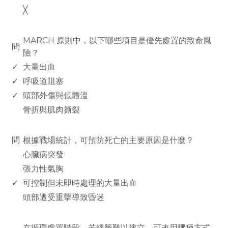
╳
www.rodiyer.com
MARCH 原則中，以下哪些項目是優先處置的致命風
問
險？
✓
大量出血
✓
呼吸道阻塞
✓
頭部外傷與低體溫
骨折與肌肉撕裂
www.rodiyer.com
問
根據戰場統計，可預防死亡的主要原因是什麼？
心臟病突發
張力性氣胸
✓
可控制但未即時處理的大量出血
頭部遭受重擊導致昏迷
www.rodiyer.com
在循環處置階段，若靜脈難以建立，可改用哪種方式