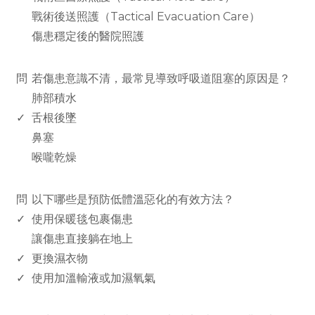
戰術後送照護（Tactical Evacuation Care）
傷患穩定後的醫院照護
www.rodiyer.com
問
若傷患意識不清，最常見導致呼吸道阻塞的原因是？
肺部積水
✓
舌根後墜
鼻塞
喉嚨乾燥
www.rodiyer.com
問
以下哪些是預防低體溫惡化的有效方法？
✓
使用保暖毯包裹傷患
讓傷患直接躺在地上
✓
更換濕衣物
✓
使用加溫輸液或加濕氧氣
www.rodiyer.com