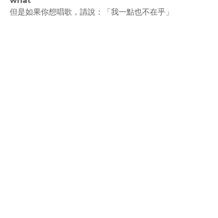
what"
但是如果你想唱歌，請說：「我一點也不在乎」
rodiyer.idv.tw 拉里拉雜