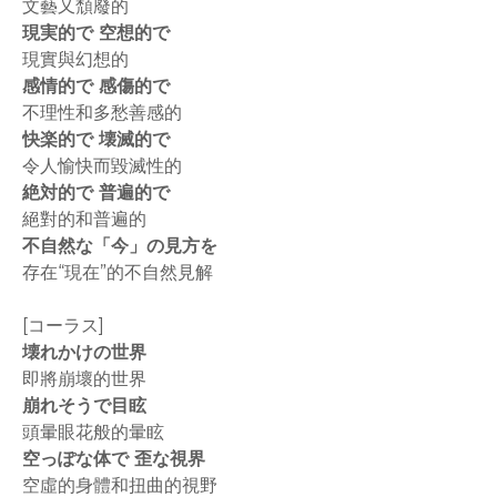
文藝又頹廢的
現実的で 空想的で
現實與幻想的
感情的で 感傷的で
不理性和多愁善感的
快楽的で 壊滅的で
令人愉快而毀滅性的
絶対的で 普遍的で
絕對的和普遍的
不自然な「今」の見方を
存在“現在”的不自然見解
[コーラス]
壊れかけの世界
即將崩壞的世界
崩れそうで目眩
頭暈眼花般的暈眩
空っぽな体で 歪な視界
空虛的身體和扭曲的視野