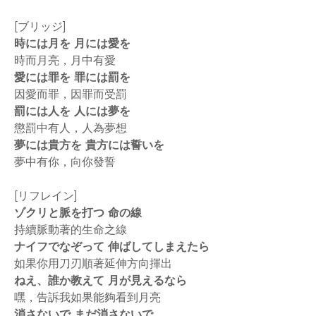
[ブリッジ]
時には月を 月には愛を
時而月亮，月中有愛
愛には罪を 罪には罰を
因愛而罪，因罪而受罰
罰には人を 人には夢を
懲罰中有人，人為夢想
夢には貴方を 貴方には誓いを
夢中有你，向你發誓
[リフレイン]
ゾクリと脈を打つ 命の線
持續脈動著的生命之線
ナイフでなぞって 伸ばしてしまえたら
如果你用刀刃順著延伸方向揮出
ねえ、誰か教えて 月が見えるなら
嘿，告訴我如果能夠看到月亮
消さないで まだ消さないで