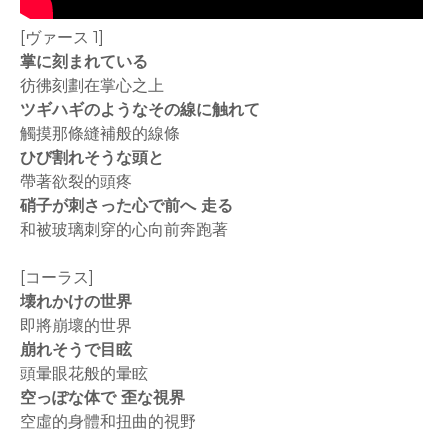
[ヴァース 1]
掌に刻まれている
彷彿刻劃在掌心之上
ツギハギのようなその線に触れて
觸摸那條縫補般的線條
ひび割れそうな頭と
帶著欲裂的頭疼
硝子が刺さった心で前へ 走る
和被玻璃刺穿的心向前奔跑著
[コーラス]
壊れかけの世界
即將崩壞的世界
崩れそうで目眩
頭暈眼花般的暈眩
空っぽな体で 歪な視界
空虛的身體和扭曲的視野