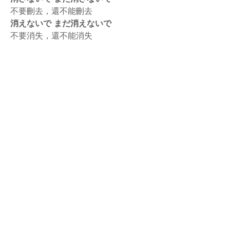
不要刪去，還不能刪去
消えないで まだ消えないで
不要消失，還不能消失
rodiyer.idv.tw 拉里拉雜