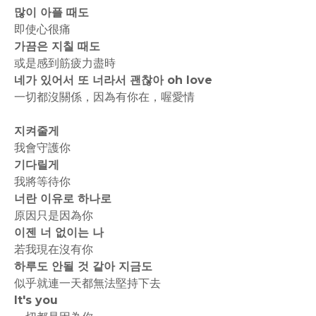
많이 아플 때도
即使心很痛
가끔은 지칠 때도
或是感到筋疲力盡時
네가 있어서 또 너라서 괜찮아 oh love
一切都沒關係，因為有你在，喔愛情
지켜줄게
我會守護你
기다릴게
我將等待你
너란 이유로 하나로
原因只是因為你
이젠 너 없이는 나
若我現在沒有你
하루도 안될 것 같아 지금도
似乎就連一天都無法堅持下去
It's you