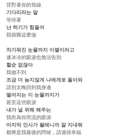
背對著你的視線
기다리라는 말
等待著
난 하기가 힘들어
我很難這麼做
차가워진 눈물까지 이별이라고
連冰冷的眼淚也無法告別
할순 없잖아
我做不到
조금 더 늦지않게 나에게로 돌아와
請別太晚回到我身邊
떨어지는 이 눈물까지가
甚至這些眼淚
내가 널 위해 해주는
我所為你而流的眼淚
마지막 인사가 될테니까 잘 지내줘
都將是我最後的問候，請過得幸福