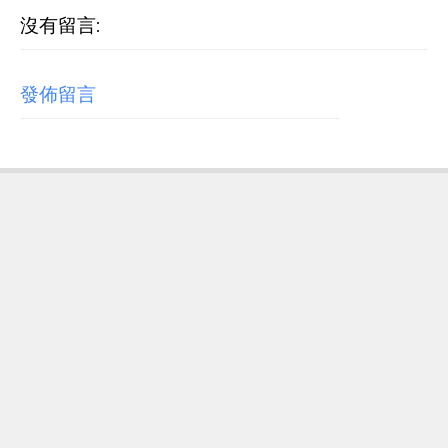
沒有留言:
發佈留言
RECENT POST
【歌詞翻譯】Beyoncé - MORNING DEW (DONK)
中文/原文歌詞Lyrics
[Verse 1] As we sip champagne, watchin' Purple Rain 當
我們一邊啜飲香檳，一邊看著《紫雨》 Body's insane, how
could you complain? 身材如此火辣，你還有什麼好抱怨的...