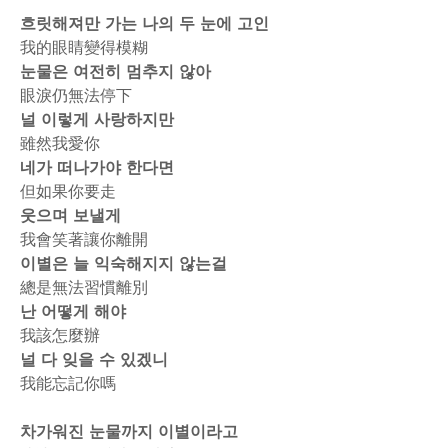
흐릿해져만 가는 나의 두 눈에 고인
我的眼睛變得模糊
눈물은 여전히 멈추지 않아
眼淚仍無法停下
널 이렇게 사랑하지만
雖然我愛你
네가 떠나가야 한다면
但如果你要走
웃으며 보낼게
我會笑著讓你離開
이별은 늘 익숙해지지 않는걸
總是無法習慣離別
난 어떻게 해야
我該怎麼辦
널 다 잊을 수 있겠니
我能忘記你嗎
차가워진 눈물까지 이별이라고