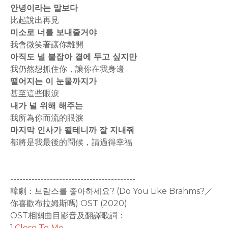
안녕이라는 말보다
比起說出再見
미소로 너를 보내줄거야
我會微笑著讓你離開
아직도 널 붙잡아 곁에 두고 싶지만
我仍然想抓住你，讓你在我身邊
떨어지는 이 눈물까지가
甚至這些眼淚
내가 널 위해 해주는
我所為你而流的眼淚
마지막 인사가 될테니까 잘 지내줘
都將是我最後的問候，請過得幸福
-----------------------------------------
韓劇：브람스를 좋아하세요? (Do You Like Brahms?／
你喜歡布拉姆斯嗎) OST (2020)
OST相關曲目影音及翻譯歌詞：
1.
Close To Me